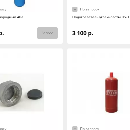
росу
По запросу
лородный 40л
Подогреватель углекислоты ПУ-1
р.
3 100 р.
Запрос
росу
По запросу