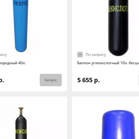
росу
По запросу
лородный 40л.
Баллон углекислотный 10л. бес
р.
5 655 р.
Запрос