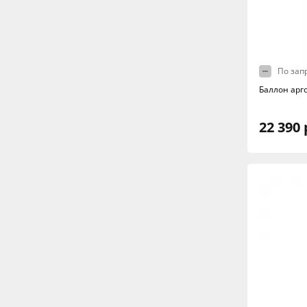
По зап
Баллон ар
22 390 