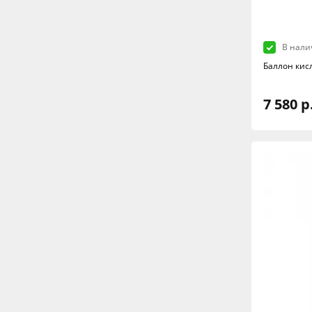
В нали
Баллон кис
7 580 р