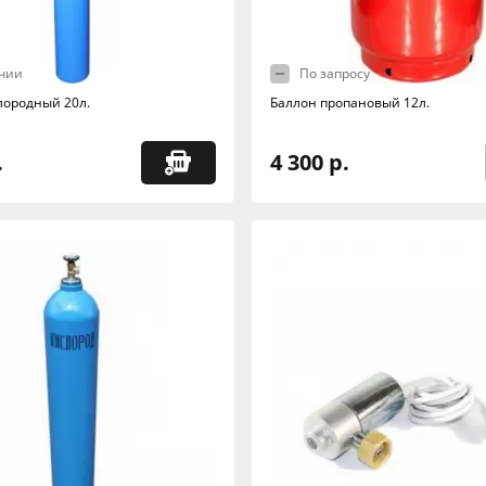
чии
По запросу
лородный 20л.
Баллон пропановый 12л.
.
4 300 р.