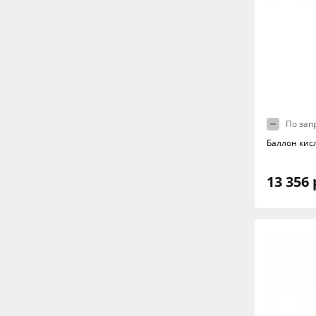
По зап
Баллон кис
13 356 