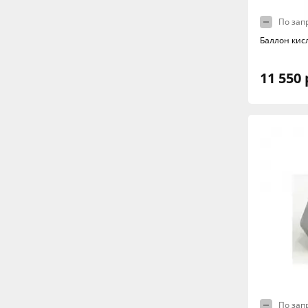
По зап
Баллон кис
11 550 
По зап