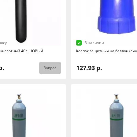
росу
В наличии
екислотный 40л. НОВЫЙ
Колпак защитный на баллон (си
р.
127.93 р.
Запрос