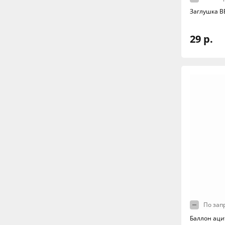
Заглушка В
29 р.
По зап
Баллон аци