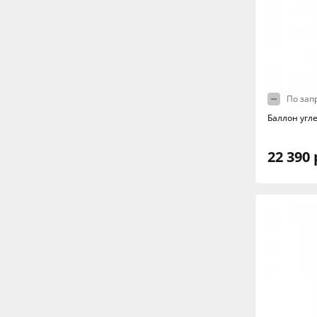
По зап
Баллон угл
22 390 