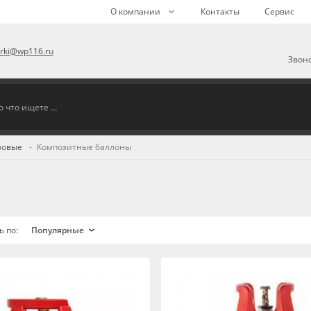
О компании
Контакты
Сервис
arki@wp116.ru
Звоно
зовые
Композитные баллоны
ь по: