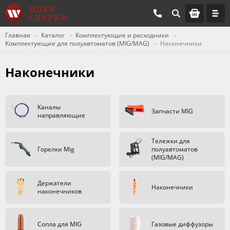
Главная
Каталог
Комплектующие и расходники
Комплектующие для полуавтоматов (MIG/MAG)
Наконечники
Наконечники
Каналы
Запчасти MIG
направляющие
Тележки для
Горелки Mig
полуавтоматов
(MIG/MAG)
Держатели
Наконечники
наконечников
Сопла для MIG
Газовые диффузоры