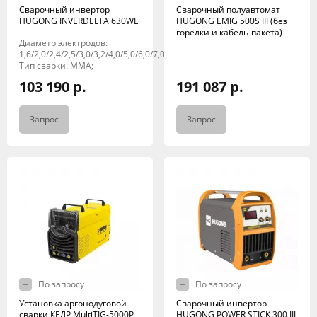
Сварочный инвертор
Сварочный полуавтомат
HUGONG INVERDELTA 630WE
HUGONG EMIG 500S III (без
горелки и кабель-пакета)
Диаметр электродов:
1,6/2,0/2,4/2,5/3,0/3,2/4,0/5,0/6,0/7,0/8,0;
Тип сварки: MMA;
103 190 р.
191 087 р.
Запрос
Запрос
По запросу
По запросу
Установка аргонодуговой
Сварочный инвертор
сварки КЕДР MultiTIG-5000P
HUGONG POWER STICK 300 III