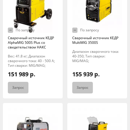
По запросу
По запросу
Сварочный источник КЕДР
Сварочный источник КЕДР
AlphaMIG 500S Plus со
MultiMIG 3500S
свидетельством НАКС
Диапазон сварочного тока:
Вес: 41.8 кг; Диапазон
40-350; Тип сварки:
сварочного тока: 40 - 500 A;
MIG/MAG;
Тип сварки: MIG/MAG;
151 989 р.
155 939 р.
Запрос
Запрос