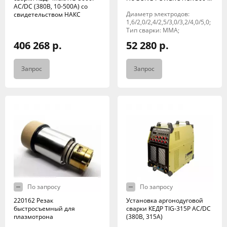
AC/DC (380В, 10-500А) со
Диаметр электродов:
свидетельством НАКС
1,6/2,0/2,4/2,5/3,0/3,2/4,0/5,0;
Тип сварки: MMA;
406 268 р.
52 280 р.
Запрос
Запрос
По запросу
По запросу
220162 Резак
Установка аргонодуговой
быстросъемный для
сварки КЕДР TIG-315P AC/DC
плазмотрона
(380В, 315А)