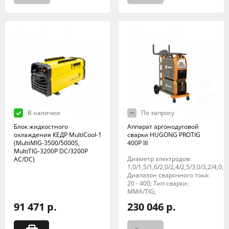
В наличии
По запросу
Блок жидкостного
Аппарат аргонодуговой
охлаждения КЕДР MultiCool-1
сварки HUGONG PROTIG
(MultiMIG-3500/5000S,
400P III
MultiTIG-3200P DC/3200P
Диаметр электродов:
AC/DC)
1,0/1,5/1,6/2,0/2,4/2,5/3,0/3,2/4,0;
Диапазон сварочного тока:
20 - 400; Тип сварки:
MMA/TIG;
91 471 р.
230 046 р.