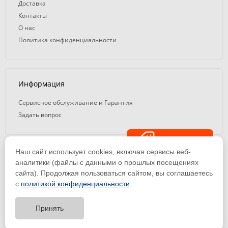
Доставка
Контакты
О нас
Политика конфиденциальности
Информация
Сервисное обслуживание и Гарантия
Задать вопрос
Распродажа
Наш сайт использует cookies, включая сервисы веб-
© 2008 — 2026. ООО «ТК Вэлд Плюс»
аналитики (файлы с данными о прошлых посещениях
сайта). Продолжая пользоваться сайтом, вы соглашаетесь
Email: ideasvarki@wp116.ru
Тел.: 8 800 101-08-75 (с 10:00 до 19:00)
с
политикой конфиденциальности
.
ООО «Торговая Компания Вэлд Плюс» | ИНН 1650288518 | ОГРН
1141650012184
Принять
Тест-драйв
оборудования